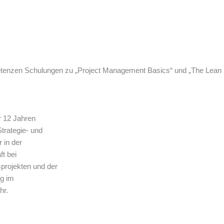
petenzen Schulungen zu „Project Management Basics“ und „The Lean S
r 12 Jahren
Strategie- und
 in der
ft bei
sprojekten und der
ng im
hr.