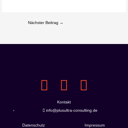
Nächster Beitrag
→
L
I
P
i
n
o
Kontakt
n
s
r
info@plusultra-consulting.de
Datenschutz
Impressum